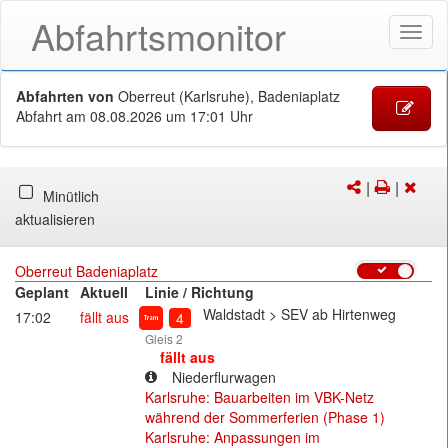
Abfahrtsmonitor
Menü
öffne
Abfahrten von
Oberreut (Karlsruhe), Badeniaplatz
Abfahrt
am 08.08.2026 um 17:01 Uhr
|
|
Versenden/Te
Drucken
Abfa
Minütlich
des
schl
aktualisieren
DMs
Oberreut Badeniaplatz
Geplant
Aktuell
Linie / Richtung
Straßenbahn
Waldstadt > SEV ab Hirtenweg
17:02
fällt aus
4
Gleis 2
fällt aus
Niederflurwagen
Karlsruhe: Bauarbeiten im VBK-Netz
während der Sommerferien (Phase 1)
Karlsruhe: Anpassungen im