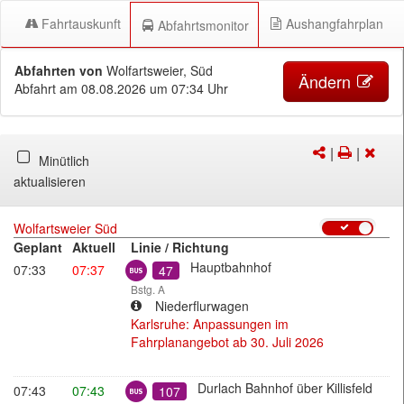
Fahrtauskunft
Aushangfahrplan
Abfahrtsmonitor
Abfahrten von
Wolfartsweier, Süd
Ändern
Abfahrt
am 08.08.2026 um 07:34 Uhr
|
|
Versenden/Te
Drucken
Abfa
Minütlich
des
schl
aktualisieren
DMs
Wolfartsweier Süd
Geplant
Aktuell
Linie / Richtung
Bus
Hauptbahnhof
07:33
07:37
47
Bstg. A
Niederflurwagen
Karlsruhe: Anpassungen im
Fahrplanangebot ab 30. Juli 2026
Regionalbus
Durlach Bahnhof über Killisfeld
07:43
07:43
107