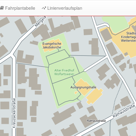
Fahrplantabelle
Linienverlaufsplan
ilen
hrtsergebnis
ießen