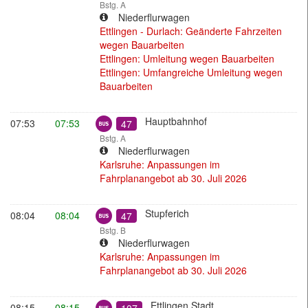
Bstg. A
Niederflurwagen
Ettlingen - Durlach: Geänderte Fahrzeiten
wegen Bauarbeiten
Ettlingen: Umleitung wegen Bauarbeiten
Ettlingen: Umfangreiche Umleitung wegen
Bauarbeiten
Bus
Hauptbahnhof
07:53
07:53
47
Bstg. A
Niederflurwagen
Karlsruhe: Anpassungen im
Fahrplanangebot ab 30. Juli 2026
Bus
Stupferich
08:04
08:04
47
Bstg. B
Niederflurwagen
Karlsruhe: Anpassungen im
Fahrplanangebot ab 30. Juli 2026
Regionalbus
Ettlingen Stadt
08:15
08:15