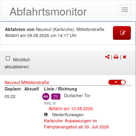
Abfahrtsmonitor
Menü
öffne
Abfahrten von
Neureut (Karlsruhe), Mitteltorstraße
Abfahrt
am 09.08.2026 um 14:17 Uhr
|
|
Versenden/Te
Drucken
Abfa
Minütlich
des
schl
aktualisieren
DMs
Neureut Mitteltorstraße
Geplant
Aktuell
Linie / Richtung
Bus
Durlacher Tor
05:22
71
Bstg. B
Abfahrt am 10.08.2026
Niederflurwagen
Karlsruhe: Anpassungen im
Fahrplanangebot ab 30. Juli 2026