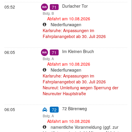
Bus
Durlacher Tor
05:52
71
Bstg. B
Abfahrt am 10.08.2026
Niederflurwagen
Karlsruhe: Anpassungen im
Fahrplanangebot ab 30. Juli 2026
Bus
Im Kleinen Bruch
06:05
71
Bstg. A
Abfahrt am 10.08.2026
Niederflurwagen
Karlsruhe: Anpassungen im
Fahrplanangebot ab 30. Juli 2026
Neureut: Umleitung wegen Sperrung der
Neureuter Hauptstraße
Anrufsammeltaxi
72 Bärenweg
06:05
72
Bstg. A
Abfahrt am 10.08.2026
namentliche Voranmeldung (ggf. zur