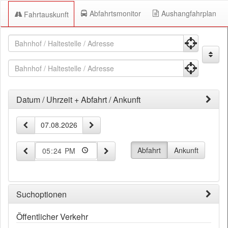
Abfahrtsmonitor
Aushangfahrplan
Fahrtauskunft
Fahrtauskunft
Fahrtauskuft
Startpunkt
Zielpunkt
Datum / Uhrzeit + Abfahrt / Ankunft
Zeit-
vorheriger Tag
nächster Tag
Datum
und
Datumseingabe
Abfahrt
Ankunft
10 Minuten früher
10 Minuten später
Uhrzeit
Suchoptionen
Öffentlicher Verkehr