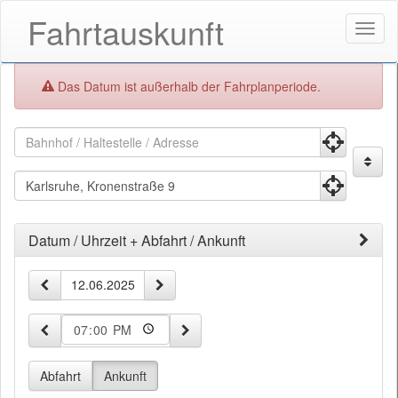
Fahrtauskunft
Menü
öffne
Fehler:
Das Datum ist außerhalb der Fahrplanperiode.
Fahrtauskunft
Fahrtauskuft
Startpunkt
Zielpunkt
Datum / Uhrzeit + Abfahrt / Ankunft
Zeit-
vorheriger Tag
nächster Tag
Datum
und
Datumseingabe
10 Minuten früher
10 Minuten später
Uhrzeit
Abfahrt
Ankunft